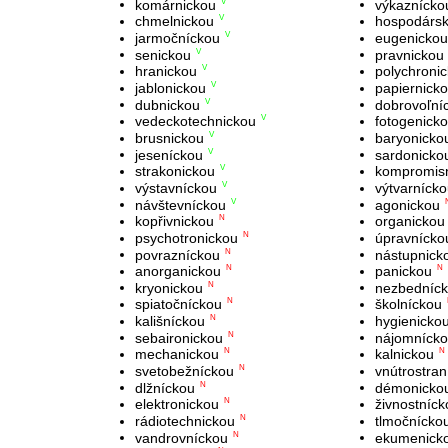
komárnickou
výkaznícko
V
chmelnickou
hospodársk
V
jarmočníckou
eugenickou
V
senickou
pravnickou
V
hranickou
polychroni
V
jablonickou
papiernick
V
dubnickou
dobrovoľní
V
vedeckotechnickou
fotogenick
V
brusnickou
baryonicko
V
jeseníckou
sardonicko
V
strakonickou
kompromis
V
výstavníckou
výtvarníck
V
návštevníckou
agonickou
V
kopřivnickou
organickou
N
psychotronickou
úpravnícko
N
povrazníckou
nástupnick
N
anorganickou
panickou
N
N
kryonickou
nezbedníc
N
spiatočníckou
školníckou
N
kališníckou
hygienicko
N
sebaironickou
nájomníck
N
mechanickou
kalnickou
N
N
svetobežníckou
vnútrostran
N
dlžníckou
démonicko
N
elektronickou
živnostníck
N
rádiotechnickou
tlmočnícko
N
vandrovníckou
ekumenick
N