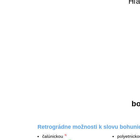
Hľa
b
Retrográdne možnosti k slovu bohuni
čalúnickou
polyetnicko
N