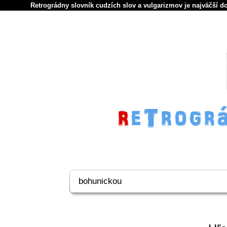
Retrográdny slovník cudzích slov a vulgarizmov je najväčší d