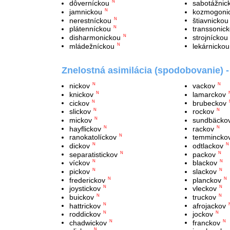
dôverníckou
sabotážnic
N
jamnickou
kozmogoni
N
nerestníckou
štiavnickou
N
plátenníckou
transsonic
N
disharmonickou
strojníckou
N
mládežníckou
lekárnickou
N
Znelostná asimilácia (spodobovanie) 
nickov
vackov
N
N
knickov
lamarckov
N
cickov
brubeckov
N
slickov
rockov
N
N
mickov
sundbäcko
N
hayflickov
rackov
N
N
ranokatolíckov
temmincko
N
dickov
odtlackov
N
N
separatistickov
packov
N
N
víckov
blackov
N
N
pickov
slackov
N
N
frederickov
planckov
N
N
joystickov
vleckov
N
N
buickov
truckov
N
N
hattrickov
afrojackov
N
roddickov
jockov
N
N
chadwickov
franckov
N
N
N