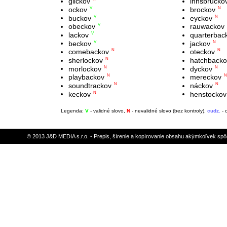
glickov
innsbrucko
ockov
brockov
V
N
buckov
eyckov
V
N
obeckov
rauwackov
V
lackov
quarterbac
V
beckov
jackov
V
N
comebackov
oteckov
N
N
sherlockov
hatchbacko
N
morlockov
dyckov
N
N
playbackov
mereckov
N
N
soundtrackov
náckov
N
N
keckov
henstockov
N
Legenda:
V
- validné slovo,
N
- nevalidné slovo (bez kontroly),
cudz.
- 
© 2013 J&D MEDIA s.r.o. - Prepis, šírenie a kopírovanie obsahu akýmkoľvek sp