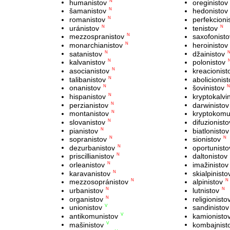
humanistov
oreginistov
N
šamanistov
hedonistov
N
romanistov
perfekcioni
N
uránistov
tenistov
N
N
mezzospranistov
saxofonisto
N
monarchianistov
heroinistov
N
satanistov
džainistov
N
kalvanistov
polonistov
N
asocianistov
kreacionist
N
talibanistov
abolicionist
N
onanistov
šovinistov
N
N
hispanistov
kryptokalvi
N
perzianistov
darwinistov
N
montanistov
kryptokomu
N
slovanistov
difuzionisto
N
pianistov
biatlonistov
N
sopranistov
sionistov
N
N
dezurbanistov
oportunisto
N
priscillianistov
daltonistov
N
orleanistov
imažinistov
N
karavanistov
skialpinisto
N
mezzosopránistov
alpinistov
N
N
urbanistov
lutnistov
N
N
organistov
religionisto
N
unionistov
sandinistov
V
antikomunistov
kamionisto
V
mašinistov
kombajnist
V