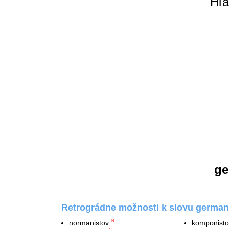
Hľa
ge
Retrográdne možnosti k slovu german
normanistov
komponisto
N