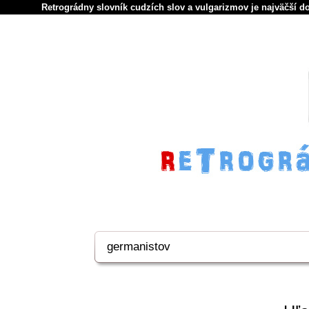
Retrográdny slovník cudzích slov a vulgarizmov je najväčší d