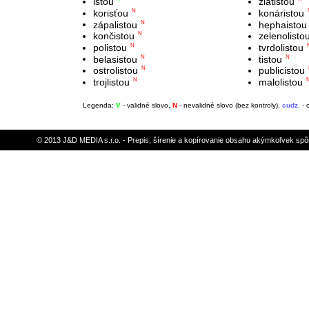
istou
zlatistou
korisťou
konáristou
N
zápalistou
hephaistou
N
končistou
zelenolisto
N
polistou
tvrdolistou
N
belasistou
tistou
N
N
ostrolistou
publicistou
N
trojlistou
malolistou
N
Legenda:
V
- validné slovo,
N
- nevalidné slovo (bez kontroly),
cudz.
- 
© 2013 J&D MEDIA s.r.o. - Prepis, šírenie a kopírovanie obsahu akýmkoľvek sp