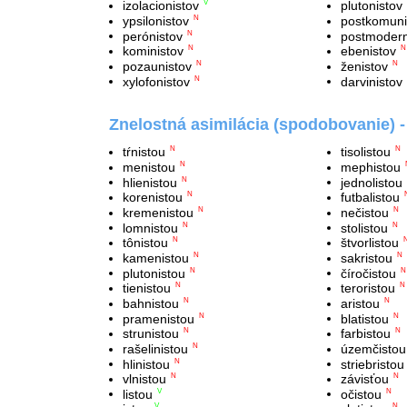
izolacionistov
plutonistov
V
ypsilonistov
postkomuni
N
perónistov
postmodern
N
koministov
ebenistov
N
N
pozaunistov
ženistov
N
N
xylofonistov
darvinistov
N
Znelostná asimilácia (spodobovanie) 
tŕnistou
tisolistou
N
N
menistou
mephistou
N
hlienistou
jednolistou
N
korenistou
futbalistou
N
kremenistou
nečistou
N
N
lomnistou
stolistou
N
N
tônistou
štvorlistou
N
kamenistou
sakristou
N
N
plutonistou
číročistou
N
N
tienistou
teroristou
N
N
bahnistou
aristou
N
N
pramenistou
blatistou
N
N
strunistou
farbistou
N
N
rašelinistou
územčistou
N
hlinistou
striebristou
N
vlnistou
závisťou
N
N
listou
očistou
V
N
V
N