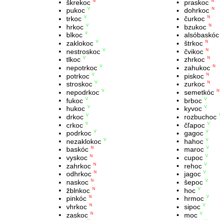
škrekoc
praskoc
N
N
pukoc
dohrkoc
V
N
trkoc
čurkoc
V
N
hrkoc
bzukoc
V
N
blkoc
alsóbaskóc
V
zaklokoc
štrkoc
V
N
nestroskoc
čvikoc
V
N
tlkoc
zhrkoc
V
N
nepotrkoc
zahukoc
V
N
potrkoc
piskoc
V
N
stroskoc
zurkoc
V
N
nepodrkoc
semetkóc
V
N
fukoc
brboc
V
V
hukoc
kyvoc
V
V
drkoc
rozbuchoc
V
crkoc
čľapoc
V
V
podrkoc
gagoc
V
V
nezaklokoc
hahoc
V
V
baskóc
maroc
N
V
vyskoc
cupoc
N
V
zahrkoc
rehoc
N
V
odhrkoc
jagoc
N
V
naskoc
šepoc
N
V
žblnkoc
hoc
N
V
pinkóc
hrmoc
N
V
vhrkoc
sipoc
N
V
zaskoc
moc
N
V