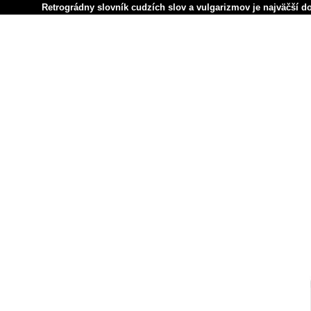
Retrográdny slovník cudzích slov a vulgarizmov je najväčší d