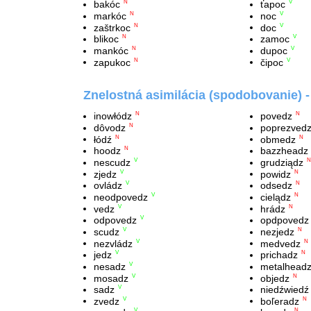
bakóc
ťapoc
N
V
markóc
noc
N
V
zaštrkoc
doc
N
V
blikoc
zamoc
N
V
mankóc
dupoc
N
V
zapukoc
čipoc
N
V
Znelostná asimilácia (spodobovanie) 
inowłódz
povedz
N
N
dôvodz
poprezved
N
łódź
obmedz
N
N
hoodz
bazzheadz
N
nescudz
grudziądz
V
N
zjedz
powidz
V
N
ovládz
odsedz
V
N
neodpovedz
cielądz
V
N
vedz
hrádz
V
N
odpovedz
opdpovedz
V
scudz
nezjedz
V
N
nezvládz
medvedz
V
N
jedz
prichadz
V
N
nesadz
metalhead
V
mosadz
objedz
V
N
sadz
niedźwiedź
V
zvedz
boľeradz
V
N
V
N