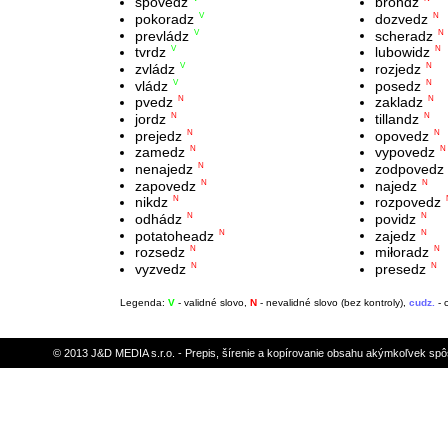
spovedz
brondz
pokoradz
dozvedz
V
N
prevládz
scheradz
V
N
tvrdz
lubowidz
V
N
zvládz
rozjedz
V
N
vládz
posedz
V
N
pvedz
zakladz
N
N
jordz
tillandz
N
N
prejedz
opovedz
N
N
zamedz
vypovedz
N
N
nenajedz
zodpovedz
N
zapovedz
najedz
N
N
nikdz
rozpovedz
N
odhádz
povidz
N
N
potatoheadz
zajedz
N
N
rozsedz
miłoradz
N
N
vyzvedz
presedz
N
N
Legenda:
V
- validné slovo,
N
- nevalidné slovo (bez kontroly),
cudz.
- 
© 2013 J&D MEDIA s.r.o. - Prepis, šírenie a kopírovanie obsahu akýmkoľvek sp