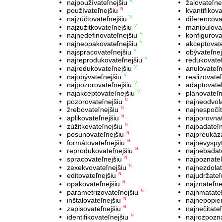
najpoužívateľnejšiu
žalovateľne
V
používateľnejšiu
kvantifikova
N
najzúčtovateľnejšiu
diferencova
V
najzužitkovateľnejšiu
manipulovat
V
najnedefinovateľnejšiu
konfigurova
V
najneopakovateľnejšiu
akceptovate
V
najspracovateľnejšiu
obývateľnej
V
najreprodukovateľnejšiu
redukovateľ
V
najredukovateľnejšiu
anulovateľn
V
najobývateľnejšiu
realizovate
V
najpozorovateľnejšiu
adaptovateľ
V
najakceptovateľnejšiu
plánovateľn
V
pozorovateľnejšiu
najneodvola
N
žrebovateľnejšiu
najnespočít
N
aplikovateľnejšiu
najporovnat
N
zúžitkovateľnejšiu
najbadateľn
N
posunovateľnejšiu
najpreukáza
N
formátovateľnejšiu
najnevyspyt
N
reprodukovateľnejšiu
najnebadat
N
spracovateľnejšiu
najpoznateľ
N
zexekvovateľnejšiu
najnezdolat
N
editovateľnejšiu
najudržateľ
N
opakovateľnejšiu
najznateľne
N
parametrizovateľnejšiu
najhmatateľ
N
inštalovateľnejšiu
najnepopier
N
zapisovateľnejšiu
najnečitate
N
identifikovateľnejšiu
najrozpozna
N