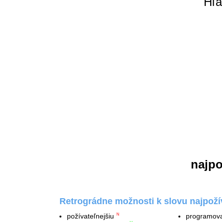
Hľa
najpo
Retrográdne možnosti k slovu najpoží
požívateľnejšiu
programova
N