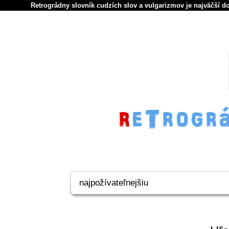
Retrográdny slovník cudzích slov a vulgarizmov je najväčší d