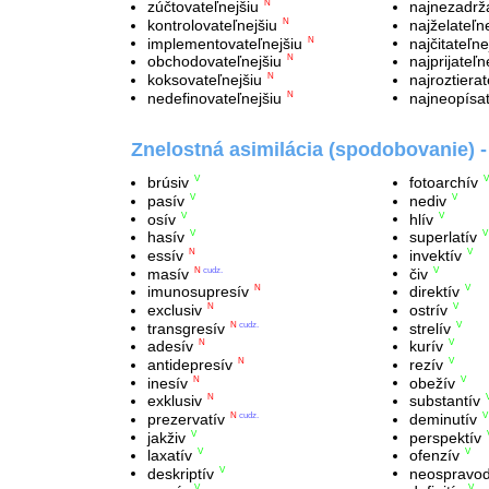
zúčtovateľnejšiu
najnezadrža
N
kontrolovateľnejšiu
najželateľn
N
implementovateľnejšiu
najčitateľne
N
obchodovateľnejšiu
najprijateľn
N
koksovateľnejšiu
najroztierat
N
nedefinovateľnejšiu
najneopísat
N
Znelostná asimilácia (spodobovanie) 
brúsiv
fotoarchív
V
V
pasív
nediv
V
V
osív
hlív
V
V
hasív
superlatív
V
V
essív
invektív
N
V
masív
čiv
N
cudz.
V
imunosupresív
direktív
N
V
exclusiv
ostrív
N
V
transgresív
strelív
N
cudz.
V
adesív
kurív
N
V
antidepresív
rezív
N
V
inesív
obežív
N
V
exklusiv
substantív
N
prezervatív
deminutív
N
cudz.
V
jakživ
perspektív
V
laxatív
ofenzív
V
V
deskriptív
neospravod
V
V
V