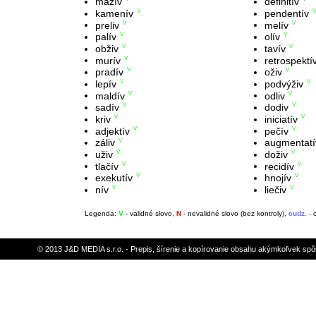
mazív
definitív
kamenív
pendentív
V
V
preliv
melív
V
V
palív
olív
V
V
obživ
tavív
V
V
murív
retrospektí
V
pradív
oživ
V
V
lepív
podvýživ
V
V
maldív
odliv
V
V
sadív
dodiv
V
V
kriv
iniciatív
V
V
adjektív
pečív
V
V
záliv
augmentatí
V
uživ
doživ
V
V
tlačív
recidív
V
V
exekutív
hnojív
V
V
nív
liečiv
V
V
Legenda:
V
- validné slovo,
N
- nevalidné slovo (bez kontroly),
cudz.
- 
© 2013 J&D MEDIA s.r.o. - Prepis, šírenie a kopírovanie obsahu akýmkoľvek sp