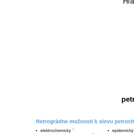
Hľa
pet
Retrográdne možnosti k slovu petroc
elektrochemicky
epidemický
V