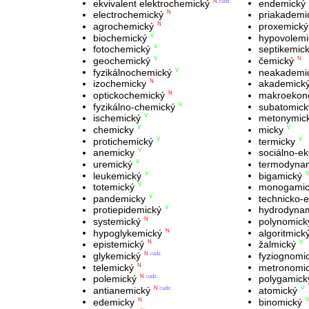
ekvivalent elektrochemický
endemický
N
cudz.
electrochemický
priakademi
N
agrochemický
proxemický
N
biochemický
hypovolemi
V
fotochemický
septikemic
V
geochemický
čemický
V
N
fyzikálnochemický
neakademi
V
izochemicky
akademick
N
optickochemický
makroekon
N
fyzikálno-chemický
subatomick
V
ischemický
metonymic
V
chemicky
micky
V
V
protichemický
termicky
V
V
anemicky
sociálno-e
V
uremický
termodyna
V
leukemický
bigamický
V
V
totemický
monogamic
V
pandemicky
technicko-
V
protiepidemický
hydrodyna
V
systemický
polynomick
N
hypoglykemický
algoritmick
N
epistemický
žalmický
N
V
glykemický
fyziognomi
N
cudz.
telemický
metronomi
N
polemický
polygamick
N
cudz.
antianemický
atomický
N
cudz.
V
edemicky
binomický
N
V