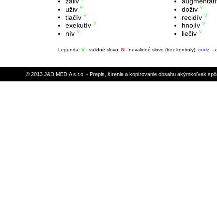
záliv
augmentatí
uživ
doživ
V
V
tlačív
recidív
V
V
exekutív
hnojív
V
V
nív
liečiv
V
V
Legenda:
V
- validné slovo,
N
- nevalidné slovo (bez kontroly),
cudz.
- 
© 2013 J&D MEDIA s.r.o. - Prepis, šírenie a kopírovanie obsahu akýmkoľvek sp