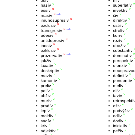
osív
hlív
hasív
superlatív
V
V
essív
invektív
N
V
masív
čiv
N
cudz.
V
imunosupresív
direktív
N
V
exclusiv
ostrív
N
V
transgresív
strelív
N
cudz.
V
adesív
kurív
N
V
antidepresív
rezív
N
V
inesív
obežív
N
V
exklusiv
substantív
N
prezervatív
deminutív
N
cudz.
V
jakživ
perspektív
V
laxatív
ofenzív
V
V
deskriptív
neospravod
V
mazív
definitív
V
V
kamenív
pendentív
V
V
preliv
melív
V
V
palív
olív
V
V
obživ
tavív
V
V
murív
retrospektí
V
pradív
oživ
V
V
lepív
podvýživ
V
V
maldív
odliv
V
V
sadív
dodiv
V
V
kriv
iniciatív
V
V
adjektív
pečív
V
V
V