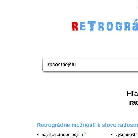
Hľa
ra
Retrográdne možnosti k slovu radostn
najškodoradostnejšiu
výkonnostn
V