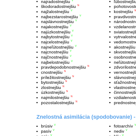
najradostnejšiu
ľúbostnejši
V
škodoradostnejšiu
pohotovost
N
najžalostnejšiu
kostnejšiu
V
najbezstarostnejšiu
pravdivostn
V
najslávnostnejšiu
národnostn
V
najakostnejšiu
vzdelanostn
V
najúzkostnejšiu
sviatostnejš
V
najbytostnejšiu
vytrvalostne
V
najcelostnejšiu
vedomostne
V
najneľútostnejšiu
akostnejšiu
V
najcnostnejšiu
skvostnejši
V
najčnostnejšiu
osobnostne
V
najbelostnejšiu
neľútostnej
V
pravdepodobnostnejšiu
zdvorilostne
N
cnostnejšiu
vernostnejš
N
príležitostnejšiu
slávnostnej
N
bytostnejšiu
sťažnostnej
N
zlostnejšiu
vlastnostne
N
úzkostnejšiu
činnostnejš
N
najmilostnejšiu
vzdialenost
N
pozostalostnejšiu
prednostne
N
Znelostná asimilácia (spodobovanie) 
brúsiv
fotoarchív
V
V
pasív
nediv
V
V
V
V