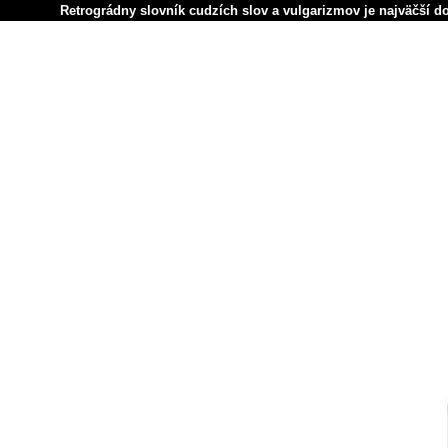
Retrográdny slovník cudzích slov a vulgarizmov je najväčší d