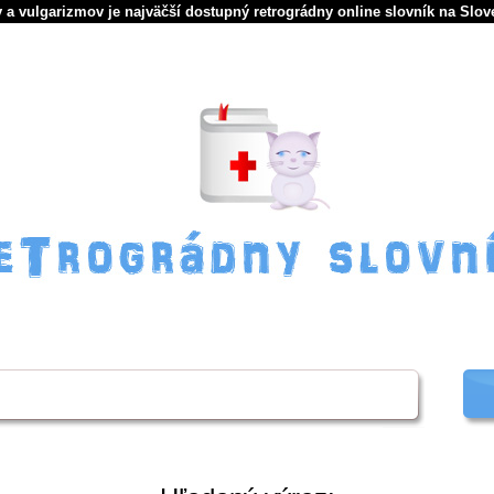
 a vulgarizmov je najväčší dostupný retrográdny online slovník na Slov