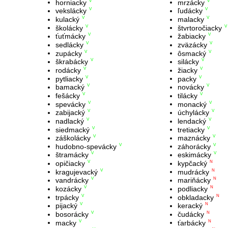
horniacky
mrzácky
V
V
vekslácky
ľudácky
V
V
kulacký
malacky
V
V
školácky
štvrtoročiacky
V
V
ťuťmácky
žabiacky
V
V
sedlácky
zväzácky
V
V
zupácky
ôsmacký
V
V
škrabácky
silácky
V
V
rodácky
žiacky
V
V
pytliacky
packy
V
V
bamacký
novácky
V
V
fešácky
tilácky
V
V
spevácky
monacký
V
V
zabijacký
úchylácky
V
V
nadlacký
lendacký
V
V
siedmacký
tretiacky
V
V
záškolácky
maznácky
V
V
hudobno-spevácky
záhorácky
V
V
štramácky
eskimácky
V
V
opičiacky
kypčacký
V
N
kragujevacký
mudrácky
V
N
vandrácky
mariňácky
V
N
kozácky
podliacky
V
N
trpácky
obkladacky
V
N
pijacký
keracký
V
N
bosorácky
čudácky
V
N
macky
ťarbácky
V
N