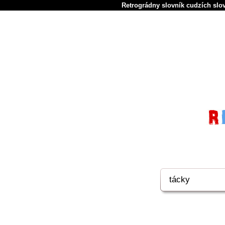
Retrográdny slovník cudzích slov