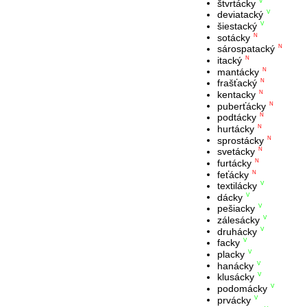
štvrtácky
V
deviatacký
V
šiestacký
V
sotácky
N
sárospatacký
N
itacký
N
mantácky
N
frašťacký
N
kentacky
N
puberťácky
N
podtácky
N
hurtácky
N
sprostácky
N
svetácky
N
furtácky
N
feťácky
N
textilácky
V
dácky
V
pešiacky
V
zálesácky
V
druhácky
V
facky
V
placky
V
hanácky
V
klusácky
V
podomácky
V
prvácky
V