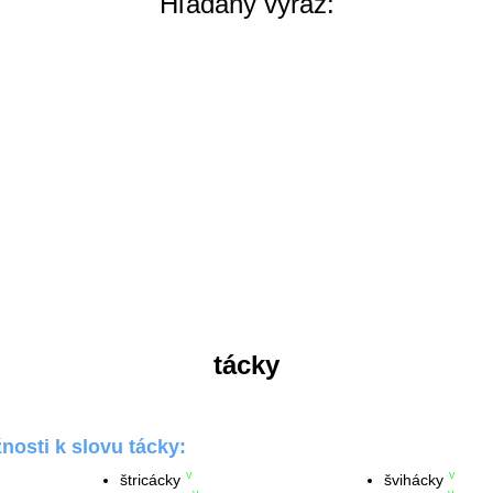
Hľadaný výraz:
tácky
osti k slovu tácky:
štricácky
švihácky
V
V