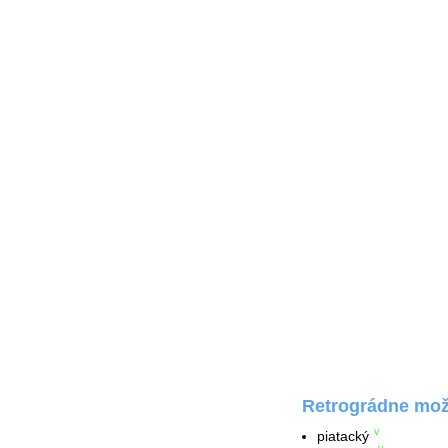
Retrográdne možn
piatacký
V