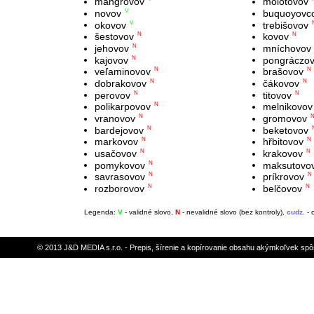
mangrovov
molotovov
novov
buquoyovc
V
okovov
trebišovov
V
šestovov
kovov
N
N
jehovov
mníchovov
N
kajovov
pongráczo
N
veľaminovov
brašovov
N
N
dobrakovov
čákovov
N
N
perovov
titovov
N
N
polikarpovov
melnikovov
N
vranovov
gromovov
N
bardejovov
beketovov
N
markovov
hřbitovov
N
N
usačovov
krakovov
N
N
pomykovov
maksutovo
N
savrasovov
príkrovov
N
N
rozborovov
belčovov
N
N
Legenda:
V
- validné slovo,
N
- nevalidné slovo (bez kontroly),
cudz.
- 
© 2013 J&D MEDIA s.r.o. - Prepis, šírenie a kopírovanie obsahu akýmkoľvek sp