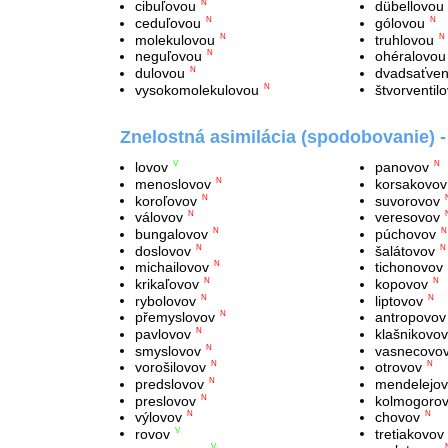
cibuľovou
dübellovou
N
ceduľovou
gólovou
N
N
molekulovou
truhlovou
N
N
neguľovou
ohéralovou
N
dulovou
dvadsaťven
N
vysokomolekulovou
štvorventil
N
Znelostná asimilácia (spodobovanie) 
lovov
panovov
V
N
menoslovov
korsakovov
N
koroľovov
suvorovov
N
válovov
veresovov
N
bungalovov
púchovov
N
N
doslovov
šalátovov
N
N
michailovov
tichonovov
N
krikaľovov
kopovov
N
N
rybolovov
liptovov
N
N
přemyslovov
antropovov
N
pavlovov
klašnikovov
N
smyslovov
vasnecovo
N
vorošilovov
otrovov
N
N
predslovov
mendelejo
N
preslovov
kolmogoro
N
výlovov
chovov
N
N
rovov
tretiakovov
V
V