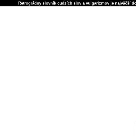
Retrográdny slovník cudzích slov a vulgarizmov je najväčší d