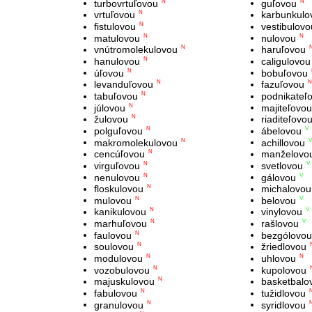
turbovrtuľovou
guľovou
N
N
vrtuľovou
karbunkulo
N
fistulovou
vestibulovo
N
matulovou
nulovou
N
N
vnútromolekulovou
haruľovou
N
hanulovou
caligulovou
N
úľovou
bobuľovou
N
levanduľovou
fazuľovou
N
N
tabuľovou
podnikateľ
N
júlovou
majiteľovou
N
žulovou
riaditeľovo
N
polguľovou
ábelovou
N
V
makromolekulovou
achillovou
N
V
cencúľovou
manželovo
N
virguľovou
svetlovou
N
V
nenulovou
gálovou
N
V
floskulovou
michalovou
N
mulovou
belovou
N
V
kanikulovou
vinylovou
N
V
marhuľovou
rašlovou
N
V
faulovou
bezgólovou
N
soulovou
žriedlovou
N
modulovou
uhlovou
N
N
vozobulovou
kupolovou
N
majuskulovou
basketbalo
N
fabulovou
tužidlovou
N
granulovou
syridlovou
N