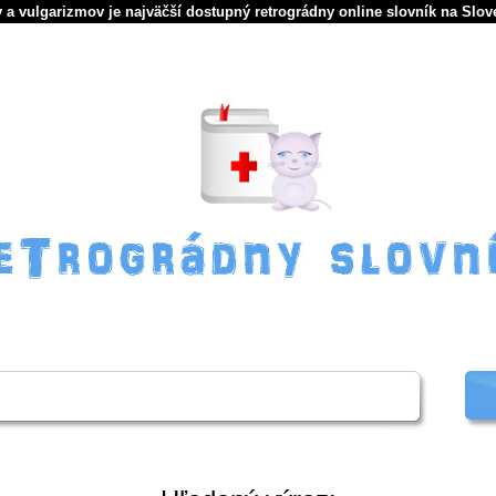
 a vulgarizmov je najväčší dostupný retrográdny online slovník na Slov