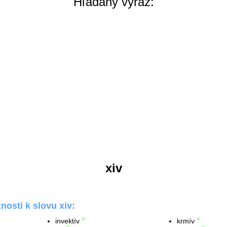
Hľadaný výraz:
xiv
osti k slovu xiv:
invektív
krmív
V
V