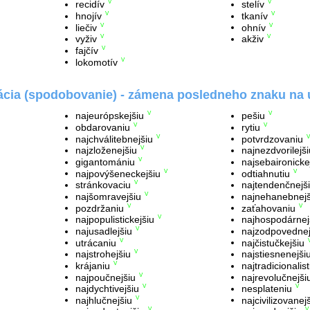
recidív
stelív
V
V
hnojív
tkanív
V
V
liečiv
ohnív
V
V
vyživ
akživ
V
V
fajčív
V
lokomotív
V
ácia (spodobovanie) - zámena posledneho znaku na 
najeurópskejšiu
pešiu
V
V
obdarovaniu
rytiu
V
V
najchválitebnejšiu
potvrdzovaniu
V
V
najzloženejšiu
najnezdvorilejši
V
gigantomániu
najsebaironicke
V
najpovýšeneckejšiu
odtiahnutiu
V
V
stránkovaciu
najtendenčnejš
V
najšomravejšiu
najnehanebnejš
V
pozdržaniu
zaťahovaniu
V
V
najpopulistickejšiu
najhospodárnej
V
najusadlejšiu
najzodpovednej
V
utrácaniu
najčistučkejšiu
V
najstrohejšiu
najstiesnenejši
V
krájaniu
najtradicionalist
V
najpoučnejšiu
najrevolučnejši
V
najdychtivejšiu
nesplateniu
V
V
najhlučnejšiu
najcivilizovanej
V
V
V