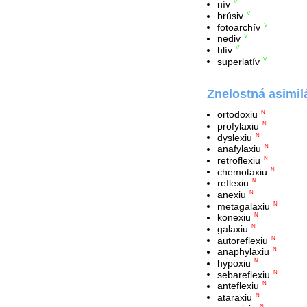
nív
V
brúsiv
V
fotoarchív
V
nediv
V
hlív
V
superlatív
V
Znelostná asimil
ortodoxiu
N
profylaxiu
N
dyslexiu
N
anafylaxiu
N
retroflexiu
N
chemotaxiu
N
reflexiu
N
anexiu
N
metagalaxiu
N
konexiu
N
galaxiu
N
autoreflexiu
N
anaphylaxiu
N
hypoxiu
N
sebareflexiu
N
anteflexiu
N
ataraxiu
N
N