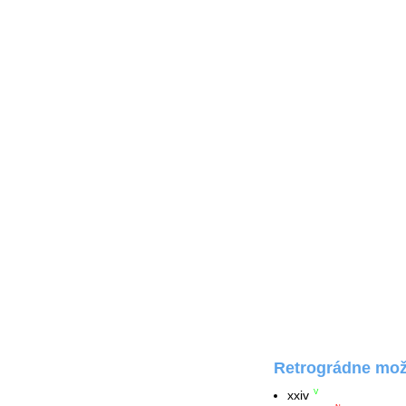
Retrográdne možn
xxiv
V