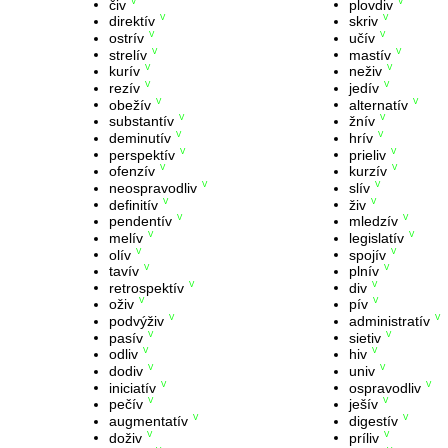
čiv
plovdiv
V
V
direktív
skriv
V
V
ostrív
učív
V
V
strelív
mastív
V
V
kurív
neživ
V
V
rezív
jedív
V
V
obežív
alternatív
V
V
substantív
žnív
V
V
deminutív
hrív
V
V
perspektív
prieliv
V
V
ofenzív
kurzív
V
V
neospravodliv
slív
V
V
definitív
živ
V
V
pendentív
mledzív
V
V
melív
legislatív
V
V
olív
spojív
V
V
tavív
plnív
V
V
retrospektív
div
V
V
oživ
pív
V
V
podvýživ
administratív
V
V
pasív
sietiv
V
V
odliv
hiv
V
V
dodiv
univ
V
V
iniciatív
ospravodliv
V
V
pečív
ješív
V
V
augmentatív
digestív
V
V
doživ
príliv
V
V