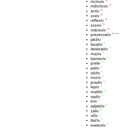
mcmxiv
N
mdcclxxiv
N
arxiv
N
xxxiv
N
reflexív
N
xxxxiv
N
mdclxxiv
N
prezervatív
N
cudz.
jakživ
V
laxatív
V
deskriptív
V
mazív
V
kamenív
V
preliv
V
palív
V
obživ
V
murív
V
pradív
V
lepív
V
maldív
V
sadív
V
kriv
V
adjektív
V
záliv
V
uživ
V
tlačív
V
exekutív
V