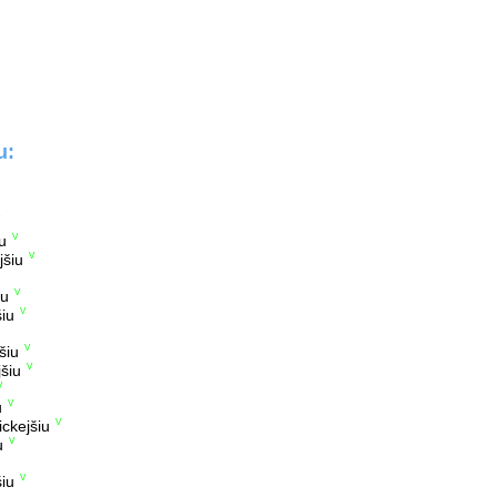
u:
u
V
jšiu
V
iu
V
iu
V
šiu
V
šiu
V
V
u
V
ickejšiu
V
u
V
šiu
V